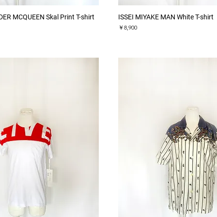
クイックビュー
クイックビュー
R MCQUEEN Skal Print T-shirt
ISSEI MIYAKE MAN White T-shirt
価格
￥8,900