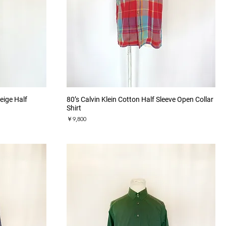
クイックビュー
ige Half
80’s Calvin Klein Cotton Half Sleeve Open Collar
Shirt
価格
￥9,800