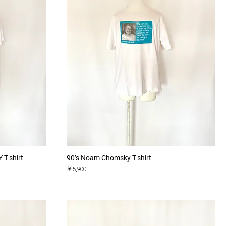
クイックビュー
T-shirt
90’s Noam Chomsky T-shirt
価格
￥5,900