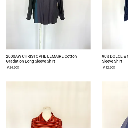
クイックビュー
2000AW CHRISTOPHE LEMAIRE Cotton
90’s DOLCE &
Gradation Long Sleeve Shirt
Sleeve Shirt
価格
価格
￥24,800
￥12,800