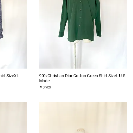
クイックビュー
irt SizeXL
90’s Christian Dior Cotton Green Shirt SizeL U.S.
Made
価格
￥8,900