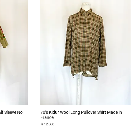
クイックビュー
f Sleeve No
70’s Kidur Wool Long Pullover Shirt Made in
France
価格
￥12,800