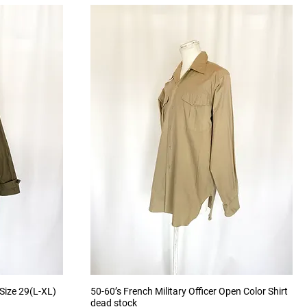
クイックビュー
 Size 29(L-XL)
50-60’s French Military Officer Open Color Shirt
dead stock