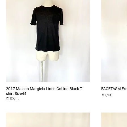
クイックビュー
2017 Maison Margiela Linen Cotton Black T-
FACETASM Free 
shirt Size44
価格
￥7,900
在庫なし