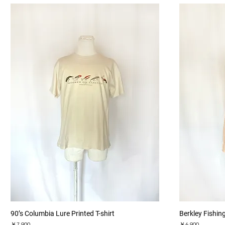
クイックビュー
90’s Columbia Lure Printed T-shirt
Berkley Fishing
価格
価格
￥7,900
￥6,900