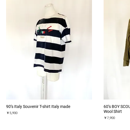
クイックビュー
90’s Italy Souvenir T-shirt Italy made
60’s BOY SCO
Wool Shirt
価格
￥5,900
価格
￥7,900