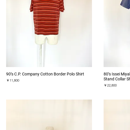
クイックビュー
90’s C.P. Company Cotton Border Polo Shirt
80’s Issei Miy
Stand Collar Sh
価格
￥11,800
価格
￥22,800