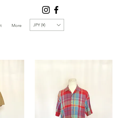
JPY (¥)
t
More