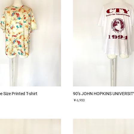
クイックビュー
クイックビュー
Size Printed T-shirt
90’s JOHN HOPKINS UNIVERSITY 
価格
￥6,900