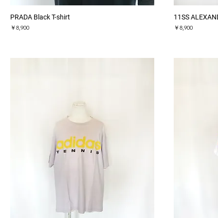
クイックビュー
PRADA Black T-shirt
11SS ALEXANDE
価格
価格
￥8,900
￥8,900