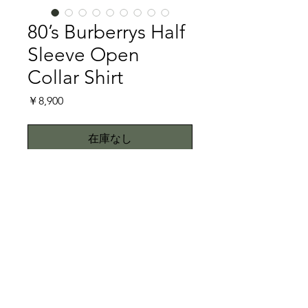
80’s Burberrys Half
Sleeve Open
Collar Shirt
価
￥8,900
格
在庫なし
80’sのBurberrysのオープンカラーシャ
ツです。ペイズリー、ストライプ、を
混ぜた情報量の多いこの柄で、まさか
のBerberrysというのがギャップを生
みます。所々に現れるホースロゴ、さ
特記事項
りげなくBurberrysというのが大きな
ポイントです。リラックスした雰囲気
肩周りに色落ちがあります。キズ、ス
で楽しんでみて下さい。
レはございませんが、ご了承くださ
サイズは表記L、下記の寸法を参考に
い。こちらではプロクリーニング仕上
All right reserved.Teddy
して下さい。