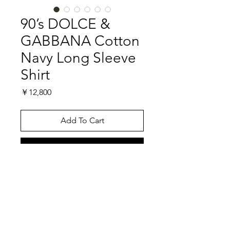
90’s DOLCE &
GABBANA Cotton
Navy Long Sleeve
Shirt
価
￥12,800
格
Add To Cart
Buy It Now
やはりDOLCE & GABBANAの真骨頂
とも言える年代は90’sでしょう。この
時代のDOLCE & GABBANAが出す上
品さは決して真似できるものではあり
ません。シンプルなコットン製のネイ
特記事項