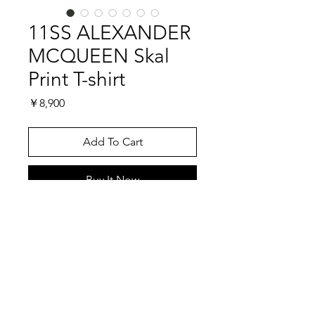
11SS ALEXANDER
MCQUEEN Skal
Print T-shirt
価
￥8,900
格
Add To Cart
Buy It Now
ALEXANDER MCQUEENのマスターピ
ースと言えばこのスカルモチーフでし
ょう。ALEXANDER MCQUEENは生と
死や美とグロテスクといった相反する
テーマを扱うブランドとして知られて
特記事項
います。スカルモチーフはその世界観
を端的に表す象徴で、パンク的な反骨