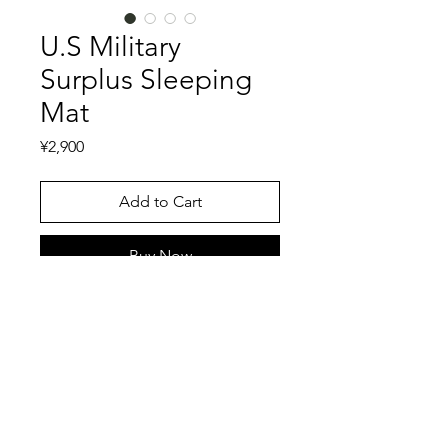
U.S Military
Surplus Sleeping
Mat
Price
¥2,900
Add to Cart
Buy Now
米軍支給品のスリーピングマットで
す。テント内で就寝する際に寝袋の下
に敷いて、地面の寒気をシャットダウ
ンするためのマットです。軽量かつコ
ンパクトで、アコーディオン状に折り
特記事項
たたむことができ、持ち運びにも便利
です。キャンプでの使用も良し、レジ