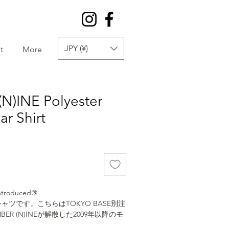
JPY (¥)
t
More
)INE Polyester
r Shirt
introduced③
Eのシャツです。こちらはTOKYO BASE別注
ER (N)INEが解散した2009年以降のモ
イブとしての価値はありませんが、と