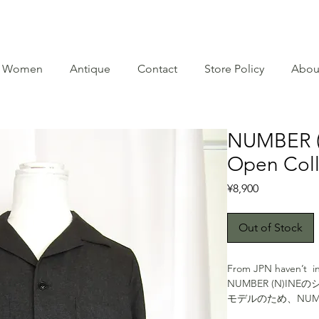
Women
Antique
Contact
Store Policy
Abou
NUMBER (N
Open Colla
Price
¥8,900
Out of Stock
From JPN haven’t 
NUMBER (N)IN
モデルのため、NUMB
デルですのでアーカ