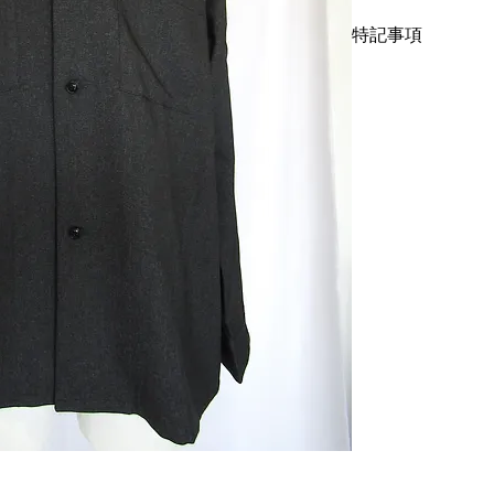
にかく作りが良いで
特記事項
深みのあるチャコー
シルエットの形状、
キズ、スレ、汚れ等
れ、ボタンはプラボタ
ニング仕上げでお送
をサンプリングした
中古品に抵抗がある
ストックの超美品で
サイズはL〜XL相
討下さい。
着丈72 cm(28 3/8inch
7/8inch), 袖丈60 cm(2
こちらではプロクリ