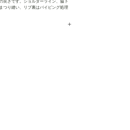
の良さです。ショルダーライン、脇下
まつり縫い、リブ裏はバイピング処理
ブランドと同等の作りになっておりま
めに設計され、少しリラックスした印
年のISSEI MIYAKEによる無地の白
かに作り手の造詣が見て取れます。
一切ない美品です。こちらではプロク
記の寸法を参考にして下さい。
お送りいたしますが、当商品は中古品
m、肩幅45cm、袖丈24cm
がある方はご遠慮ください。
ーニング仕上げでお送りいたします。