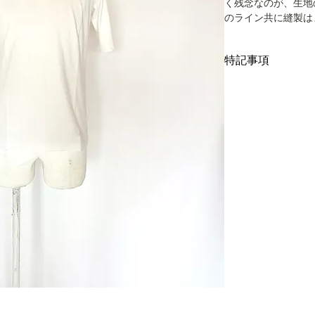
く残念なのが、生地
のライン共に縫製は
とインポートのハイ
す。首元のリブは緩
特記事項
象を与えてくれます。往
T、静かにそして確
キズ、スレ、汚れ等
サイズは表記2、下
リーニング仕上げで
着丈63cm、身幅49c
です。中古品に抵抗
こちらではプロクリ