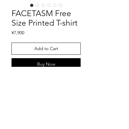
FACETASM Free
Size Printed T-shirt
Price
¥7,900
Add to Cart
Buy Now
ファミリーマートでお馴染みの落合宏
理が率いるFACETASMのTシャツで
す。放送停止中のテレビ画面、E203エ
ラーを模したタグはFACETASMでも初
期のタグです。そんなFACETASMのT
特記事項
シャツは身幅広め、着丈短めのフリー
サイズ仕様のシルエットです。それで
キズ、スレ、汚れ等一切ない美品で
いて形容しがたい柄はFACETASMらし
す。こちらではプロクリーニング仕上
いカラー使いです。2026SSで一時的に