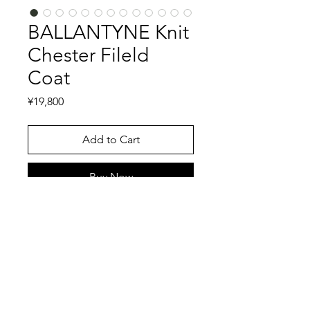
BALLANTYNE Knit
Chester Fileld
Coat
Price
¥19,800
Add to Cart
Buy Now
1921年にスコットランドで創業した
BALLANTYNE、かつてはエルメスの
ニットのOEMも請け負っていたこと
でご高明なBALLANTYNEのニットチ
ェスターフィールドコートです。カシ
特記事項
ミアニットで有名なBALLANTYNEで
すが、ウールニット製のコートも2000