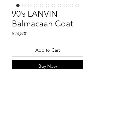
90’s LANVIN
Balmacaan Coat
Price
¥24,800
Add to Cart
Buy Now
90'sのLANVINのバルマカーンコート
です。上質なウールに、ネイビーとブ
ラックのグレンチェックが見事です。
ウールの質感も非常に柔らかく、裏地
のキュプラの滑らかさも、まさに高級
特記事項
なコートとはこういったアイテムとい
うことを物語ってくれております。ボ
キズ、スレ、汚れ等一切無い美品で
タンは水牛ボタンで、フロントはダブ
す。こちらではプロクリーニング仕上
ルで隠れるように縫製されておりま