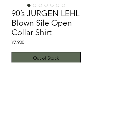
90’s JURGEN LEHL
Blown Sile Open
Collar Shirt
Price
¥7,900
Out of Stock
1972年創業のドイツ人JURGEN LEHL
による日本のブランドです。そんな
JURGEN LEHLのシルクオープンカラ
ーシャツです。リラックスムード漂う
デザインは、透過性のあるシルクの生
特記事項
地感に、ボックスシルエットかつ肩が
落ちるドレープ感のあるシルエットが
右肩に一箇所2mm程の小穴がありま
特徴です。隠しボタン式のフロント
す。スレ、汚れ等は一切ありません。
と、小さなシェルボタンを使用し、バ
こちらではプロクリーニング仕上げで
© 2023 by ETHKL. Proudly created
ックのセンタープリーツはドイツ人デ