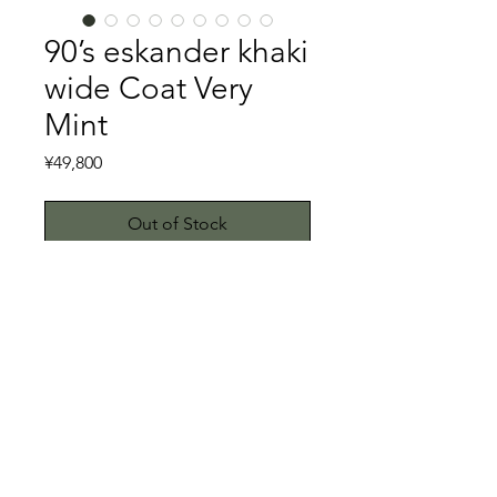
90’s eskander khaki
wide Coat Very
Mint
Price
¥49,800
Out of Stock
eskanderは1991年にイギリスで創業し
たブランドです。デザイナーははイギ
リスとペルシャをバックボーンに持っ
ており、名前を公表していないことで
も有名です。ニットが有名ですが、ワ
特記事項
イドなシルエットでなおかつ上質で柔
らかな素材使いを得意とするブランド
キズ、スレ、汚れ等一切ない美品で
です。そんなeskanderのカーキーのワ
す。こちらではプロクリーニング仕上
イドコートです。身幅75cmのワイド
げでお送り致しますが、当商品は中古
© 2023 by ETHKL. Proudly created
なシルエットに対して、eskanderらし