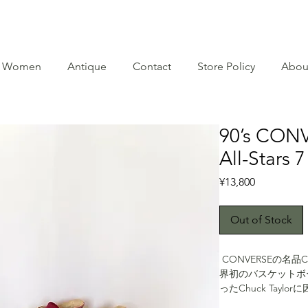
Women
Antique
Contact
Store Policy
Abou
90’s CONV
All-Stars 
Price
¥13,800
Out of Stock
CONVERSEの名品Ch
界初のバスケットボ
ったChuck Tay
Chuck Taylo