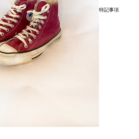
90’sのため希少なU.S
特記事項
ソールかかと部に減
せん。状態を考慮し
下さい。