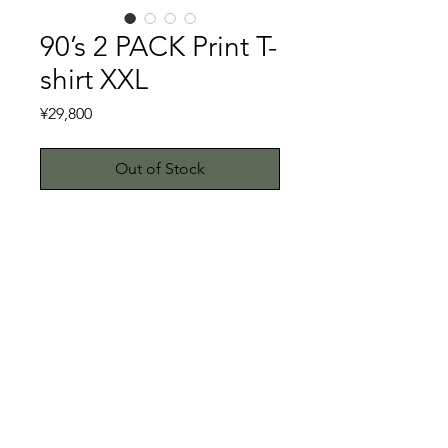
90’s 2 PACK Print T-
shirt XXL
Price
¥29,800
Out of Stock
African American③
伝説的なラッパーである2 PACKのプ
リントTシャツです。フロントに2
PACKのプリントが堂々とされていま
す。2 PACKの横顔が男前で、プリン
特記事項
ト具合が実に秀逸です。2 PACKにつ
いてはあえて説明はしませんが、これ
こちらではプロクリーニング仕上げで
着ながらCalifornia Loveでも聴きまし
お送り致しますが、当商品は中古品で
ょう。90’s の2 packのプリントTシャ
す。中古品に抵抗がある方はご遠慮下
© 2023 by ETHKL. Proudly created
ツ、スペシャルな一品です。これはヤ
さい。
with
Wix.com
バいです。