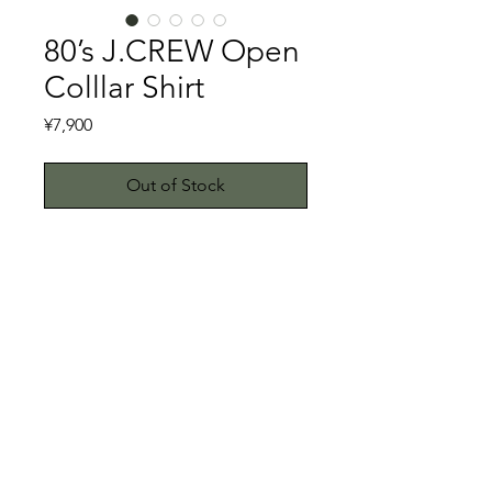
80’s J.CREW Open
Colllar Shirt
Price
¥7,900
Out of Stock
Open Collar Shirt①
アメリカを代表するブランドJ.CREW
と言うと2020年にコロナによる経営破
綻したことがニュースになっていた記
憶があるかと思います。元々は「シン
特記事項
プルでハイクオリティー」をコンセプ
トにしたブランドであるため、
キズ、スレ、汚れ等は一切ございませ
J.CREWの製品はクオリティーが高い
ん。こちらではプロクリーニング仕上
のが特徴的です。
げでお送り致しますが、当商品は中古
© 2023 by ETHKL. Proudly created
さて、そんなJ.CREWのオープンカラ
品です。中古品に抵抗がある方はご遠
with
Wix.com
ーシャツをご紹介いたします。タグが
慮下さい。