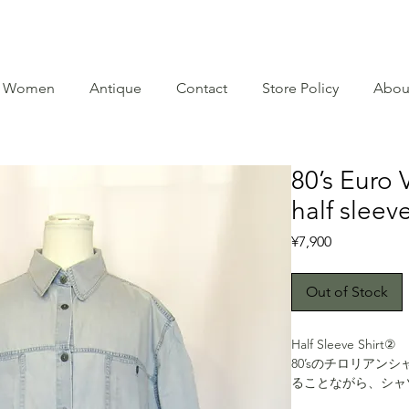
Women
Antique
Contact
Store Policy
Abou
80’s Euro 
half sleev
Price
¥7,900
Out of Stock
Half Sleeve Shirt②
80’sのチロリアン
ることながら、シャ
うなカラーで、非常