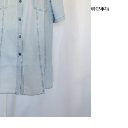
の、アースカラーの
特記事項
このようなコットン
カラーはなかなか見
キズ、スレ、汚れ等
かなり厳選しており
ニング仕上げでお送
で、メンズだけでは
中古品に抵抗がある
サイズで着用して頂
は、過去にジョンガリアーノ
レクションで発表さ
ワイドシルエットで
イリングの腕前が試
サイズは先述した通
討下さい。
着丈90cm、身幅80c
こちらではプロクリ