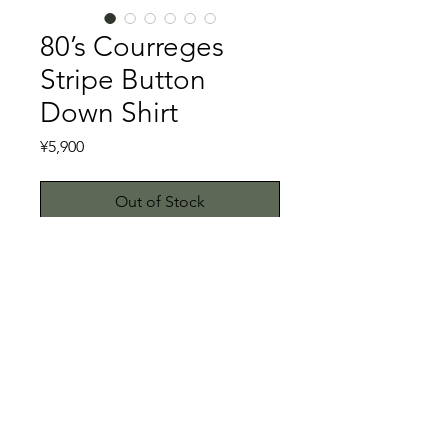
80’s Courreges
Stripe Button
Down Shirt
Price
¥5,900
Out of Stock
1961年、フランスにてAndre
Courreges(アンドレ・クレージュ)が
自身の名を冠したブランドが
Courragesです。レディース向けのブ
ランドというイメージが強いですが、
特記事項
メンズのものが出てきました。ちょう
どCourragesは80年代にロレアルとの
キズ、スレ、汚れのない美品です。こ
関係がもつれ、提携会社のイトキンに
ちらではプロクリーニング仕上げでお
経営権とブランドの権利を譲渡した時
送りいたしますが、当商品は中古品で
© 2023 by ETHKL. Proudly created
代のものであるため、メンズのものが