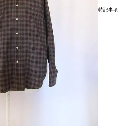
の高いポイントです
特記事項
方も、初めての方も
サイズはメンズLサ
キズ、スレ、汚れ等
て下さい。
す。こちらではプロ
着丈75cm、身幅60c
すが、当商品は中古
こちらではプロクリ
慮下さい。