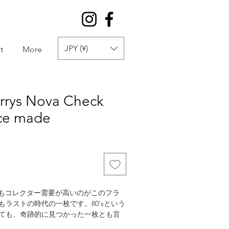
JPY (¥)
t
More
errys Nova Check
nce made
でも最もコレクター需要が高いのがこのフラ
ラストの時代の一枚です。80’sという
ても、奇跡的に見つかった一枚とも言
ンのノバチェックというのも、希少性