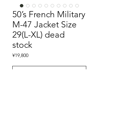
50’s French Military
M-47 Jacket Size
29(L-XL) dead
stock
Price
¥19,800
Add to Cart
Buy Now
フランス軍の名作M-47ジャケットで
す。こちらはマチ付きポケット、コッ
トンツイル生地から前期後期型のもの
と推察されます。Size29とはメンズの
XLサイズに相当するサイズで、身幅