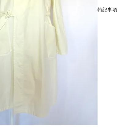
この時代のタイロッ
特記事項
く、ドルマンスリー
ます。フロントポケ
袖に一箇所穴が、ホ
両サイド、タイロッ
解頂きご購入下さい
具ではプラ製で折れ
でお送り致しますが
ディテールは初見です。
がある方はご遠慮下
ホワイトの具合が少
メゾンスタッフのよ
す。パンツであれば
サイズはメンズL相
下さい。
着丈109cm、身幅〜
こちらではプロクリ
P.S 店主が欲しか