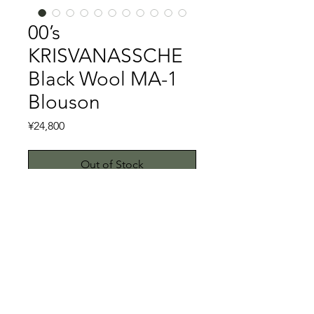
00’s
KRISVANASSCHE
Black Wool MA-1
Blouson
Price
¥24,800
Out of Stock
KRISVANASSCHEは、アントワープ王
立アカデミー出身で、エディスリマン
の元でサンローランのアシスタントを
務め、2005年に自身のブランドを開始
しております。2008年にエディスリマ
特記事項
ン退任後のDior Hommeのデザイナー
に就任したことでしょう。エディスリ
キズ、スレ、汚れ等一切なく着用回数
マン退任後のDior Hommeのデザイナ