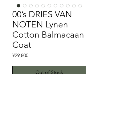
00’s DRIES VAN
NOTEN Lynen
Cotton Balmacaan
Coat
Price
¥29,800
Out of Stock
DRIES VAN NOTENと言えば、アント
ワープシックスの一人で、なおかつ現
役でデザイナーを続けているベルギー
を代表するデザイナーです。特に、テ
キスタイルの美しさは際立っている印
特記事項
象です。
さて、そんなDRIES VAN NOTENの
こちらではプロクリーニング仕上げで
リネンコートです。光沢のあるリネン