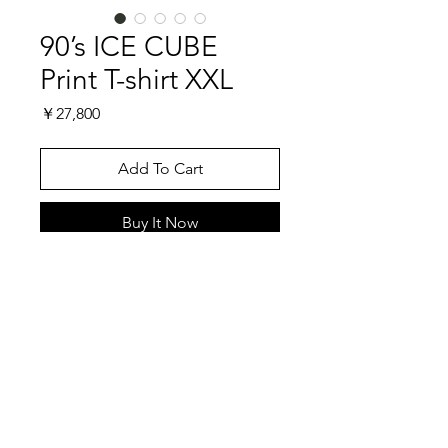
90’s ICE CUBE
Print T-shirt XXL
価
￥27,800
格
Add To Cart
Buy It Now
African American②
West Coastを代表するラッパーICE
CUBEの90’sのTシャツです。フロント
にICE CUBEのプリントが堂々とされ
ています。この頃のICE CUBEが若い
特記事項
ですね。ICE CUBEについては詳しく
説明しませんが、映画STRAIGHT
こちらではプロクリーニング仕上げで
OUTTER COMPTONでお馴染み
お送り致しますが、当商品は中古品で
N.W.A（Niggaz wit Attitude）のメン