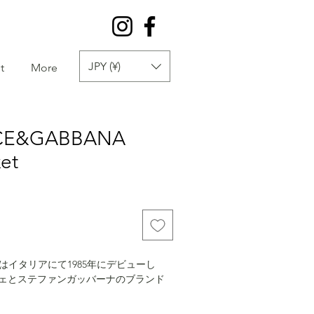
JPY (¥)
t
More
LCE&GABBANA
ket
NAはイタリアにて1985年にデビューし
ェとステファンガッバーナのブランド
ドルチェとガッバーナは、1995年の