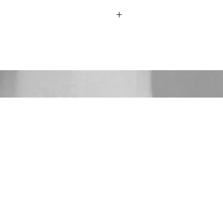
て』（伊: L'uomo delle stelle、
Maker）にエキストラとして出演しています。
』（ナイン、原題: Nine）でも特別出演
ーニング仕上げでお送り致しますが、
、デュラン・デュランのミュージック
ので、中古品に抵抗がある方はご遠慮
ク！』（原題：Girl Panic! ）では、
の役で出演してい、ます。
LCE&GABBANAは香水等も手がけ
ッションブランドとして洋服がメイン
&GABBANAは非常に上品なイメージが
るDOLCE&GABBANAのジャケット
の逸品。グレーボディに白のピンストラ
部がイタリアブランドらしくシェイプ
ーな作りとなっております。このセク
ブランドならではないでしょうか。
ういった心のこもった仕立ての良いジ
もできる女性に着てもらいたいところ
ても完璧です。これ以上言うことはあ
&GABBANAの紛れもないスタイルとキ
のものになります。