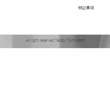
イタリア映画 『明日を夢見
特記事項
英: The Star 
さらに映画『NINE
こちらではプロクリ
をしています。また
当商品は中古品です
ビデオ『ガール・パニッ
下さい。
2人はスタイリスト
当然のことながらDO
ておりますが、ファ
All right reserved.Teddy Toimii.com
です。
90年代のDOLCE
あります。今回紹介す
は、まさに90年代
イプです。ウエスト
せれており、セクシ
シーさは、イタリア
我々としては、こ
ャケットを、是非と
です。状態も、仕立
りません。DOLCE
ャラクターがあなた