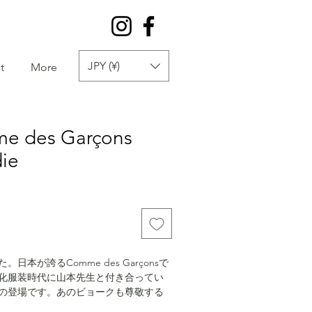
JPY (¥)
t
More
me des Garçons
ie
日本が誇るComme des Garçonsで
化服装時代に山本先生と付き合ってい
の登場です。あのビョークも尊敬する
保先生を挙げているそうです。あっぱ