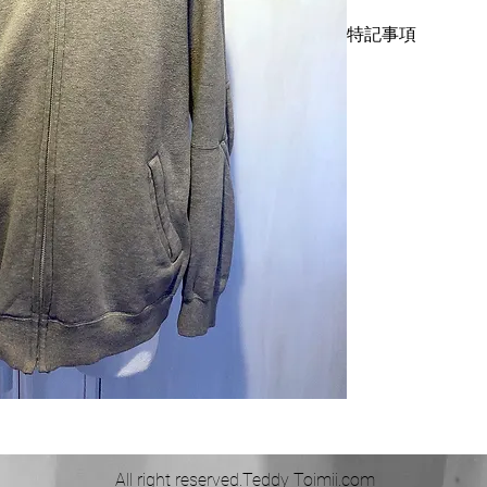
れです。
特記事項
さて、今回ご紹介するのは
です。ただのグレー
表面に毛玉がありま
て下さい。特出すべ
でお送り致しますが
す。エルボパッチで
い。
す。そして、ポケッ
したディテールが他の
出しています。さすがCo
サイズについては表
サイズを着用されて
います。下記の寸法
着丈71cm、身幅53
All right reserved.Teddy Toimii.com