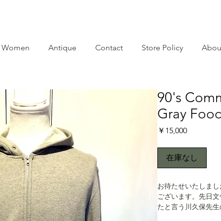
Women
Antique
Contact
Store Policy
Abou
90's Com
Gray Food
価
￥15,000
格
在庫なし
お待たせいたしました。
ございます。先日文
たと言う川久保先生
人の一人として川久