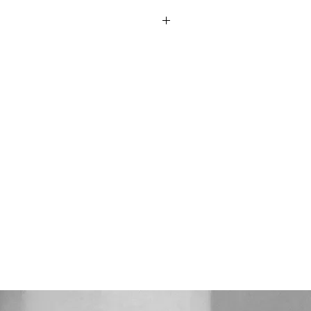
Comme des GarçonsのFoodie
のパーカーじゃんと思った方、よくみ
す。当商品はプロクリーニング仕上げ
きなのがエルボー周りの切り返しで
、中古品に抵抗がある方は御遠慮下さ
はございません、エルボ切り返しで
トの作りも切り替わっています。こう
Foodieにはないラグジュアリーさを
mme des Garçonsです。
記Lとなっています。普段SサイズやM
いる方は少しゆったり着用できると思
を参考にしてご検討下さい。
cm、肩幅51cm、（袖丈68cm）