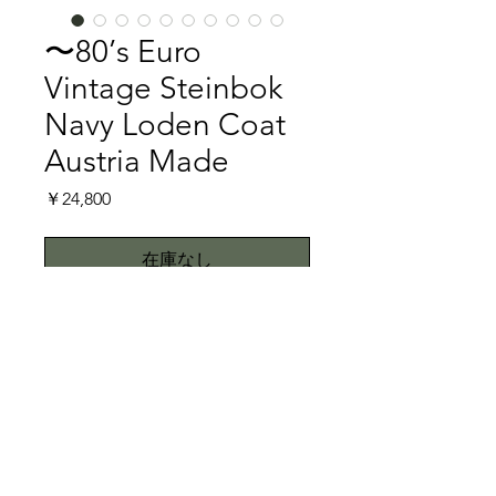
〜80’s Euro
Vintage Steinbok
Navy Loden Coat
Austria Made
価
￥24,800
格
在庫なし
ローデンコートには４大ブランドの一
つであるSteinBokのローデンコートで
す。ローデンコートの最もベーシック
なカラーはローデングリーンと呼ばれ
るモスグリーンでしが、こちらの深い
特記事項
ネイビーがとにかくカッコ良い。「良
いコート」とはこういったものでしょ
キズ、スレ、汚れ等の一切無い美品で
う。