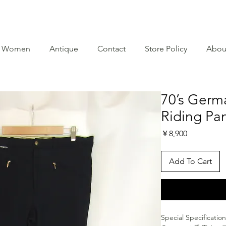
Women
Antique
Contact
Store Policy
Abou
70’s Germa
Riding Pa
価
￥8,900
格
Add To Cart
Special Specificati