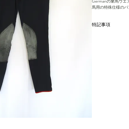
Germanの乗馬ウエ
馬用の特殊仕様のパ
ら、ポリエステルの
に優れております。
特記事項
ーツを着用する目的
首を締め付けられる
キズ、スレ、汚れと
German Vinata
リーニング仕上げで
なりマニアックです。当
す。中古品に抵抗が
パンツというのはほ
トですと、イタリア
っかり見なくなりま
以上に見ない代物で
サイズはW34イン
下さい。
ウエスト91cm、総丈
こちらではプロクリ