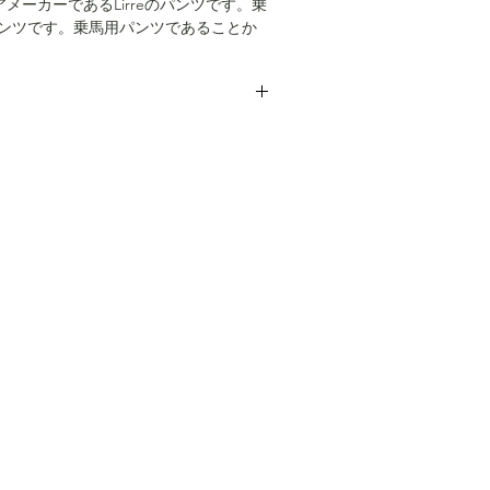
アメーカーであるLirreのパンツです。乗
ンツです。乗馬用パンツであることか
ジャージ素材の生地を使用し、伸縮性
レングスの内側には当て布が、乗馬ブ
であるため踝部にマジックテープで足
ようになっております。ポケットは
うはございません。こちらではプロク
geでお馴染みのOpti ZIpを使用しており、か
お送り致しますが、当商品は中古品で
然ながら、Euro Vinatageの乗馬用
ある方はご遠慮下さい。
とんど無くなりました。似たシルエッ
軍のパラシュートパンツ（こちらもす
したが）などが挙げられますが、それ
す。
チ相当です。下記の寸法を参考にご検討
97cm、股下67cm
ーニング仕上げでお送り致します。