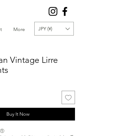
JPY (¥)
t
More
n Vintage Lirre
nts
Buy It Now
on①