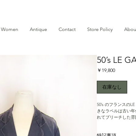
Women
Antique
Contact
Store Policy
Abou
50’s LE G
価
￥19,800
格
在庫なし
50’s のフランスの
きなラペルは古い年
れてブリーチした雰囲
ます。フロントポケ
いるのも古い年代の
特記事項