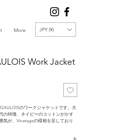
JPY (¥)
t
More
AULOIS Work Jacket
LE GAULOISのワークジャケットです。大
代の特徴、ネイビーのコットンがかす
気が、Vinatageの様相を呈しており
ットは当然、バックポケットが付いて
ワークジャケットの特徴でしょう。テ