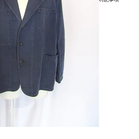
ーラードジャケット
的にボックスシルエ
襟裏に破れがありま
ト部分を少しだけシ
げでお送り致します
しています。裏側の
抗がある方はご遠慮
ワークジャケットで
ケットのディテール
というのが大きな特
ありません。
サイズはメンズのLか
いという定説を覆し
はかなり希少です。V
の理想型を。下記の
着丈70cm、身幅61c
こちらではプロクリ