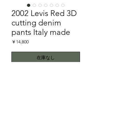
2002 Levis Red 3D
cutting denim
pants Italy made
価
￥14,800
格
在庫なし
ついに紹介できます。当ストアのパン
ツはLevis Redのご紹介から開始され
ます。当ストアにてLevis Redのご紹
介ができることが、大変光栄です。
特記事項
さて、紹介するLevis Redのデニム
パンツは立体裁断期のもので、通常チ
こちらではプロクリーニング仕上げで
ュニジア製が多いのですが、こちらは
お送り致しますが、当商品は中古品で
希少価値のあるイタリア製です。イタ
すので、中古品に抵抗がある方は御遠
All right reserved.Teddy
リア製は元々の製造個数が少ないた