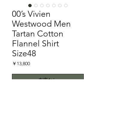
00’s Vivien
Westwood Men
Tartan Cotton
Flannel Shirt
Size48
価
￥13,800
格
在庫なし
2022年お亡くなりになられたVivien
Westwoodのタータンチェックシャツ
です。チェックの柄がVivien
Westwoodらしく、This is England.と
いった様相のタータンチェックです。
特記事項
もはやVivien Westwoodではお約束と