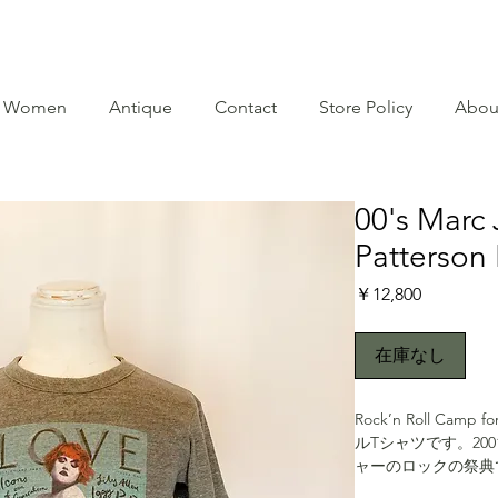
Women
Antique
Contact
Store Policy
Abou
00's Marc
Patterson P
価
￥12,800
格
在庫なし
Rock’n Roll Camp
ルTシャツです。20
ャーのロックの祭典
ですが、最も目を見張るの