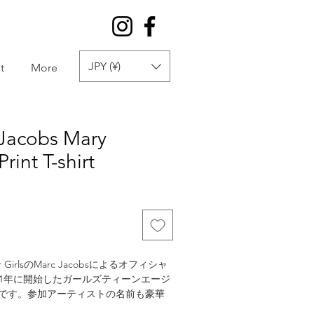
JPY (¥)
t
More
 Jacobs Mary
rint T-shirt
 for GirlsのMarc Jacobsによるオフィシャ
01年に開始したガールズティーンエージ
です。参加アーティストの名前も豪華
が、Mary Pattersonこと、Beth