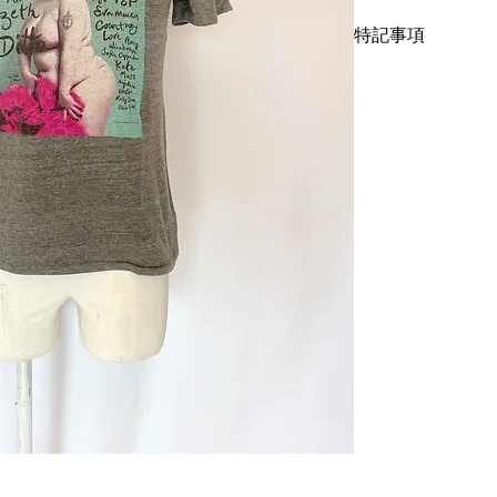
Dittoのヌードフ
特記事項
す。Mary Patt
とで肥満女性の擁護
キズ、スレ、汚れ等
り、パンクロッカー
リーニング仕上げで
てパンクな精神を感
です。中古品に抵抗
サイズはメンズSサ
い。
着丈63cm、身幅48c
こちらではプロクリ