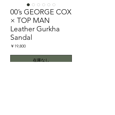
00’s GEORGE COX
× TOP MAN
Leather Gurkha
Sandal
価
￥19,800
格
在庫なし
Dark Color for Summer①
日本から撤退してしばらく経過してい
るイギリスのTOP MANはピーター イ
ェンセン、リチャード ニコル、キム
ジョーンズなどと過去にコラボレーシ
特記事項
ョンしていることはご存知でしょう
か。そういった中、TOP MANと
アッパーのヌバックに少し曲がりがあ
GEROGE COXとのコラボレーション