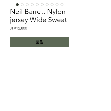
Neil Barrett Nylon
jersey Wide Sweat
가
JP¥12,800
격
품절
90年代のかつて、PRADAのメンズ部
門のデザインをしていたNeil Barrett
スウェット です。Neil Barrettでも近
年のものと推察されます。かつてはテ
ーラリング、カッティング技術に定評
特記事項
がありますが、近年はスポーティーな
アイテムも垣間見えます。そうした
キズ、スレ、汚れ等一切無い美品で
Neil Barrettのデザイン変遷を歩んで
す。こちらではプロクリーニング仕上
いるようなこのアイテムです。一見す
げでお送りいたしますが、当商品は中
All right reserved.Teddy
るとリブの強いスウェットのようです
古品です。中古品に抵抗がある方はご
Toimii.com
が、ワイドシルエットにしながらも、
遠慮下さい。