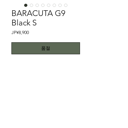
BARACUTA G9
Black S
가
JP¥8,900
격
품절
Black Blouson③
BARACUTA G9のBlackです。元々
BARACUTAは1937年マンチェスター
近郊で設立され、ブランド創設当初か
ら製造され続けているのが、このG9
特記事項
です。このG9と言えば着用した有名
人は数知れず、エルヴィスプレスリ
キズ、スレ、汚れ等はございません。
ー、スティーブマックイーンなど、そ
こちらではプロクリーニング仕上げで
うそうたる有名人が着用し、モッズ、
お送り致しますが、当商品は中古品で
All right reserved.Teddy
スキンズといったイギリスのカルチャ
す。中古品に抵抗がある方はご遠慮下
Toimii.com
ーに浸透したまさに名作中の名作で
さい。