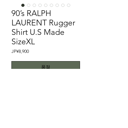
90’s RALPH
LAURENT Rugger
Shirt U.S Made
SizeXL
가
JP¥8,900
격
품절
RALPH LAURENTの中でも、厳選した
ものをご紹介するのが我々の使命だと
思っております。さて、こちらは
RALPH LAURENTのラガーシャツです
が、大変珍しいU.S Madeかつサイズ
特記事項
がXLのレアモデルです。
RALPH LAURENTが得意としたグリー
キズ、スレ、汚れ等はございません。
ンをベースにしたタータンチェックが