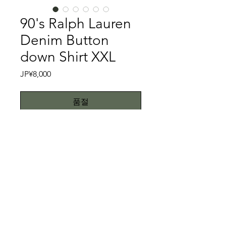
90's Ralph Lauren
Denim Button
down Shirt XXL
가
JP¥8,000
격
품절
ボタンダウンシャツとは、元々イギリ
スの上流階級のスポーツであった
POLOの競技で騎乗して疾走する際に
襟が風で動くため、襟をボタンでとめ
たユニフォームを着用している選手を
特記事項
見たジョンブルックスがボタンダウン
シャツを考案したと言われておりま
ボタン欠品、汚れなどはございませ
す。このジョンブルックスはブルック
ん。こちらではプロクリーニング仕上
スブラザーズの創業者です。そして、
げでお送りいたしますが、中古品に抵
All right reserved.Teddy
Ralph Laurenはブルックスブラザーズ