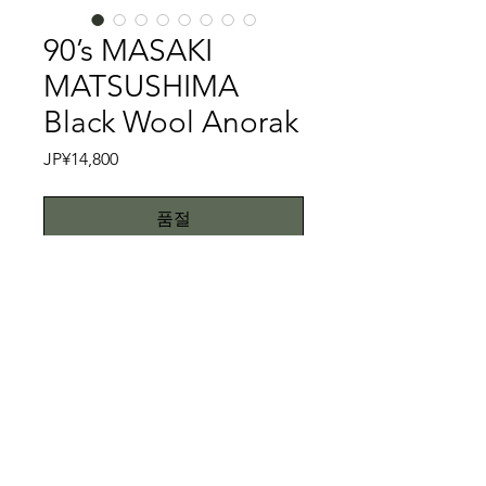
90’s MASAKI
MATSUSHIMA
Black Wool Anorak
가
JP¥14,800
격
품절
Mister High Fashion③
MR Mister High Fashionのドメステ
ィックブランドとしてお馴染みの
MASAKI MATSUSHIMAは、元々文化
服飾学院を卒業してからTOKIO
特記事項
KUMAGAIを経て自身のブランドを設
立している現役のデザイナーです。今
キズ、スレ、汚れ等は一切ない美品で
やメガネがお馴染みかもしれません
す。こちらではプロクリーニング仕上
が、今回ご紹介するのは、そんな
げでお送り致しますが、当商品は中古
All right reserved.Teddy
MASAKI MATSUSHIMAの90年代のア