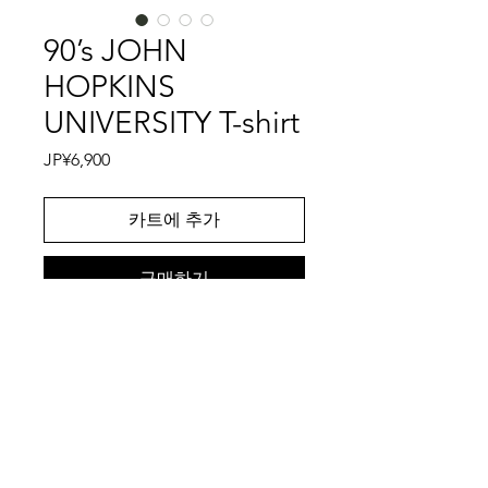
90’s JOHN
HOPKINS
UNIVERSITY T-shirt
가
JP¥6,900
격
카트에 추가
구매하기
アメリカ・メリーランド州にある名門
私立大学であるジョンズ・ホプキンス
大学は医学、公衆衛生、看護学の分野
で世界最高峰のレベルを誇り、感染症
や医療データの集計・研究では世界的
特記事項
な権威として知られている大学です。
そんなジョンホプキンス大学のTシャ