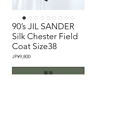
90’s JIL SANDER
Silk Chester Field
Coat Size38
가
JP¥9,800
격
품절
90’s JIL SANDER③
JIL SANDERのシルクコートです。一
見するとChester Field Coatですが、
表地は厚手のシルク製で薄らとスパン
コールが入っております。ラグジュア
特記事項
リーな印象を持ちますが、そこはJIL
SANDER、ポケットの作りだけでJIL
洗濯タグが切られております。プロク
SANDERと分かる（知ってる人には）