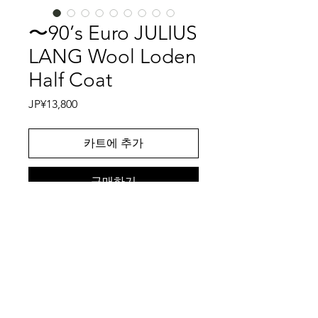
〜90’s Euro JULIUS
LANG Wool Loden
Half Coat
가
JP¥13,800
격
카트에 추가
구매하기
オーストリアのJULIUS LANGのハー
フコートです。ULIUS LANGはローデ
ンジャケットを多く製造していたメー
カーだけあって、その作りはローデン
ジャケットをベースに制作しておりま
特記事項
すが、ローデンスタイルのハーフコー
トというのはなかなか見かけることが