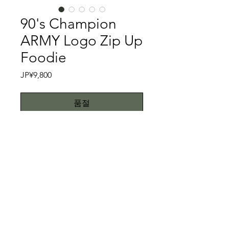
90's Champion
ARMY Logo Zip Up
Foodie
가
JP¥9,800
격
품절
Champion③
90's ChampionのARMYロゴのZIp Up
パーカーです。当ストアにおいても、
同じものはもう出せません。それはそ
のはず、通常のARMYロゴのパーカー
特記事項
はUS Militaryタグが大半ですが（US
Militaryタグも今や見なくなりまし
キズ、スレ、汚れ等がございません。
た）、こちらは民間用Championタグ
こちらではプロクリーニング仕上げで
の仕様のものです。10年以上前の古着
お送り致しますが、当商品は中古品で
All right reserved.Teddy
屋で何百枚もARMYロゴパーカーが並