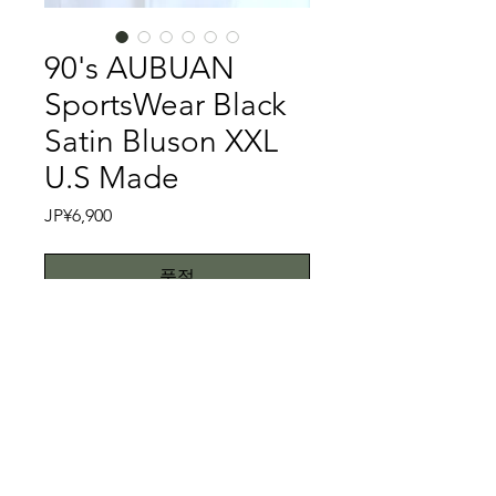
90's AUBUAN
SportsWear Black
Satin Bluson XXL
U.S Made
가
JP¥6,900
격
품절
Black Blouson①
アメリカのスポーツウエアメーカーで
あるAUBUAN SportsWearの90'sのサ
テンブルゾンです。US Madeのコーチ
ジャケットでおなじみのこのメーカー
特記事項
ですが、コーチジャケットと共に、サ
テンブルゾンでUS Madeのブラックは
汚れ等はございませんが、背面にスレ