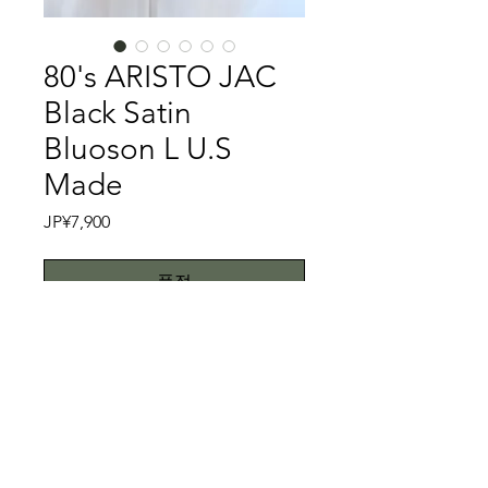
80's ARISTO JAC
Black Satin
Bluoson L U.S
Made
가
JP¥7,900
격
품절
Balck Bluoson②
これまたアメリカのスポーツウェアメ
ーカーであるARISTO JACのブラック
サテンブルゾンです。このARISTO
JACは過去にはアメリカのボーリング
特記事項
ウエアメーカーであるHiltonとコラボ
レーションしております。これは本当