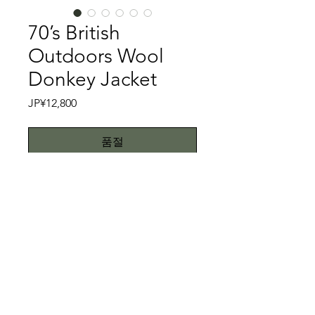
70’s British
Outdoors Wool
Donkey Jacket
가
JP¥12,800
격
품절
England Coat①
British Outdoorsはイギリスのアウト
ドア衣料品メーカーで、過去に神戸の
某セレクトショップとコラボレーショ
ンしておりました。さて、今回ご紹介
特記事項
するのはBritish OutdoorのDonkey
Jacketです。霜降りが効いた柔らかな
キズ、スレ、汚れ等は一切ない美品で
ダークグレーのメルトンウールのボデ
す。こちらではプロクリーニング仕上
ィーに、グレーの水牛ボタン、内側は
げでお送り致しますが、当商品は中古
All right reserved.Teddy
赤いバイピングが施され非常に良い出