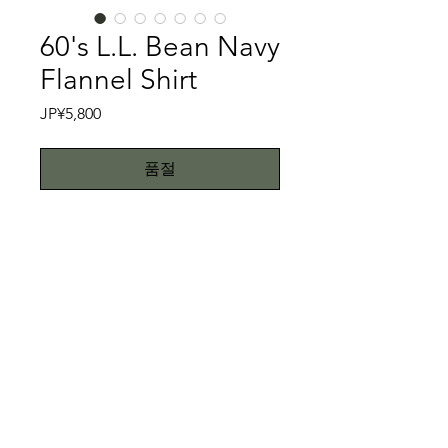
60's L.L. Bean Navy
Flannel Shirt
가
JP¥5,800
격
품절
番外編④
L.L.Beanはアメリカメイン州で1912年
にレオンレオウッドビーンが創設した
アメリカのアウトドア洋品のブランド
です。L.L.Beanと言えばトートバック
特記事項
（発明したのはL.L.Beanです）、
Beaanブーツ、焚き火用のハンティン
ダメージがあります。ご理解下さい。
グジャケットなどまさに名作揃いと言
こちらではプロクリーニング仕上げで
っても過言ではありません。
お送り致しますが、当商品は中古品で
All right reserved.Teddy
さて60'sのネルシャツ を紹介します。
す。中古品に抵抗がある方はご遠慮下
Toimii.com
まず、このタグが古さを物語ってま
さい。