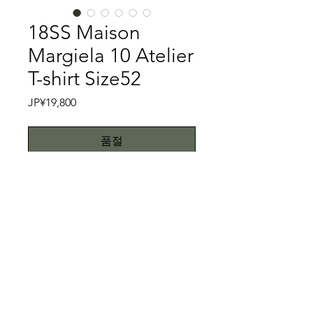
18SS Maison
Margiela 10 Atelier
T-shirt Size52
가
JP¥19,800
격
품절
いよいよMaison Margiela 10のご紹介
といきます。18SSのMaison Margiela
10の名作Atelier T-shirtです。既にジョ
ンガリアーノがクリエイティブディレ
クターに就任している年代（2014年よ
特記事項
り）となります。さて、こちらの
Atelier T-shirtはMaison Margielaの商
入荷時に洗濯タグが切られておりまし
品をチェックしている方でしたらご存
た。ご理解いただいた上ご購入下さ
知のT-shirtとは思いますが、サイズ
い。こちらではプロクリーニング仕上
All right reserved.Teddy
52、つまりXL相当のものです。