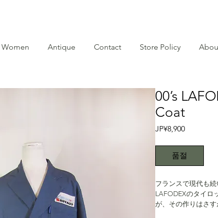
Women
Antique
Contact
Store Policy
Abou
00’s LAFO
Coat
가
JP¥8,900
격
품절
フランスで現代も続
LAFODEXのタイ
が、その作りはさす
レーとも言える複雑