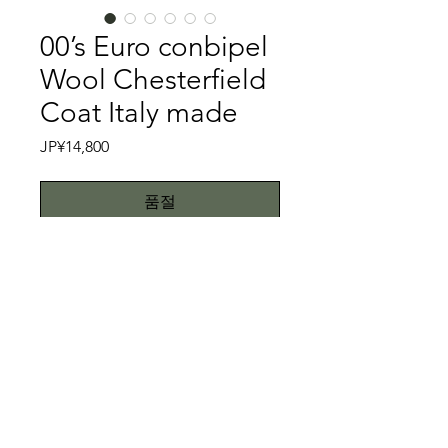
00’s Euro conbipel
Wool Chesterfield
Coat Italy made
가
JP¥14,800
격
품절
イタリアのconbipelは1958年に創業さ
れたイタリアの衣料品メーカーです。
現在もイタリア全土にショップを構え
る大型メーカーです。チャコールグレ
ーの生地は、綾織りのウール生地を使
特記事項
い、細畝のコーデュロイかのような凹
凸のある生地を使用しております。綾
キズ、スレ、汚れ等一切ありません。
織りのウール生地を使用しているとこ
こちらではプロクリーニング仕上げで
ろが、チェスターフィールドコートで
お送り致しますが、当商品は中古品で
All right reserved.Teddy
もあまり見かけない一枚です。サイド