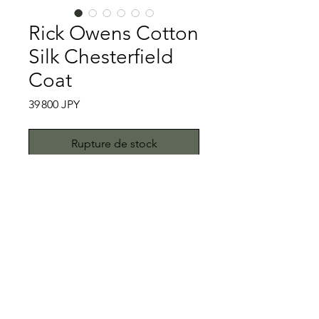
Rick Owens Cotton
Silk Chesterfield
Coat
Prix
39 800 JPY
Rupture de stock
Luxuly item③
いよいよ当ストアにてRick Owensが
登場です。VOGUEでRick Owensのイ
タリアのアトリエを公開している映像
はご覧になりましたか。見ていない方
特記事項
は下記からどうぞ。
https://www.youtube.com/watch?
キズ、スレ、汚れはございません。こ
v=AsIFxEejjxI
ちらではプロクリーニング仕上げでお
さて、Rick Owensと言うとレザージ
送りいたしますが、当商品は中古品で
All right reserved.Teddy
ャケットの印象が強いかと思います。