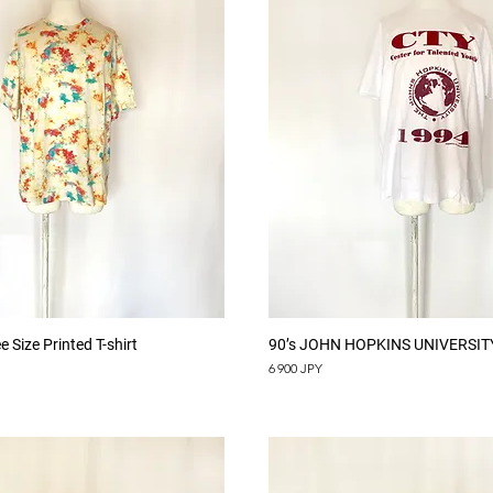
Aperçu rapide
Aperçu rapide
Size Printed T-shirt
90’s JOHN HOPKINS UNIVERSITY 
Prix
6 900 JPY