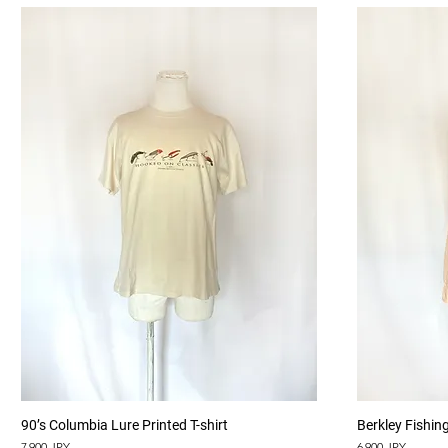
Aperçu rapide
90’s Columbia Lure Printed T-shirt
Berkley Fishing
Prix
Prix
7 900 JPY
6 900 JPY