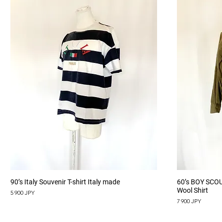
Aperçu rapide
90’s Italy Souvenir T-shirt Italy made
60’s BOY SCO
Wool Shirt
Prix
5 900 JPY
Prix
7 900 JPY