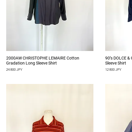
Aperçu rapide
2000AW CHRISTOPHE LEMAIRE Cotton
90’s DOLCE &
Gradation Long Sleeve Shirt
Sleeve Shirt
Prix
Prix
24 800 JPY
12 800 JPY