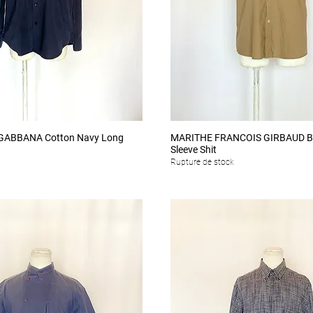
Aperçu rapide
Aperçu rapide
 GABBANA Cotton Navy Long
MARITHE FRANCOIS GIRBAUD Be
Sleeve Shit
Rupture de stock