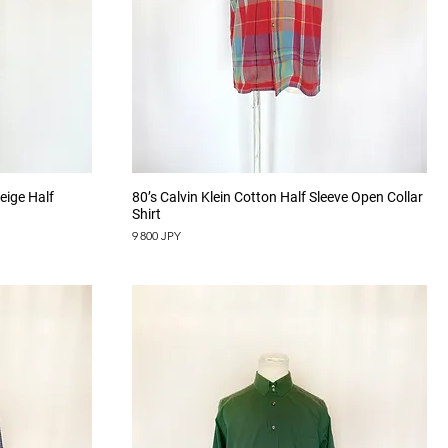
Aperçu rapide
ige Half
80’s Calvin Klein Cotton Half Sleeve Open Collar
Shirt
Prix
9 800 JPY