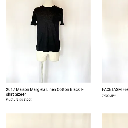
Aperçu rapide
2017 Maison Margiela Linen Cotton Black T-
FACETASM Free 
shirt Size44
Prix
7 900 JPY
Rupture de stock