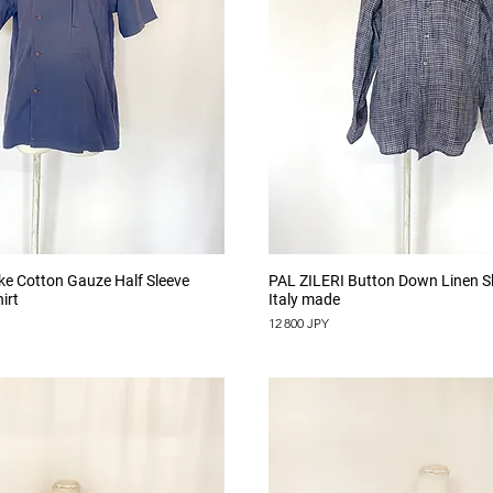
Aperçu rapide
Aperçu rapide
ake Cotton Gauze Half Sleeve
PAL ZILERI Button Down Linen Sh
irt
Italy made
Prix
12 800 JPY