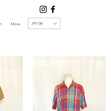
JPY (¥)
t
More