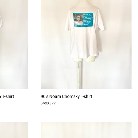
Aperçu rapide
T-shirt
90’s Noam Chomsky T-shirt
Prix
5 900 JPY