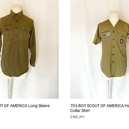
Aperçu rapide
Aperçu rapide
UT OF AMERICA Long Sleeve
70’s BOY SCOUT OF AMERICA Hal
Collar Shirt
Prix
5 900 JPY