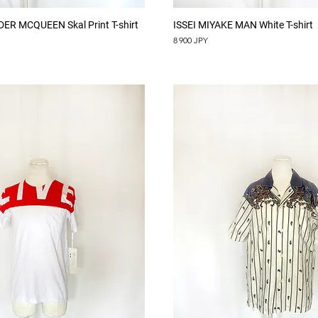
Aperçu rapide
Aperçu rapide
R MCQUEEN Skal Print T-shirt
ISSEI MIYAKE MAN White T-shirt
Prix
8 900 JPY