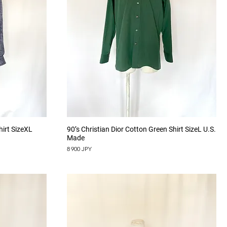
Aperçu rapide
irt SizeXL
90’s Christian Dior Cotton Green Shirt SizeL U.S.
Made
Prix
8 900 JPY