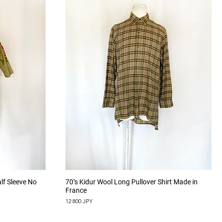
Aperçu rapide
f Sleeve No
70’s Kidur Wool Long Pullover Shirt Made in
France
Prix
12 800 JPY