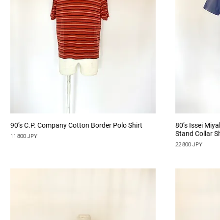
Aperçu rapide
90’s C.P. Company Cotton Border Polo Shirt
80’s Issei Miy
Stand Collar Sh
Prix
11 800 JPY
Prix
22 800 JPY